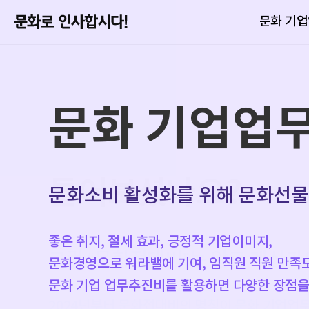
문화 기
문화 기업업
문화 기업업
문화 기업업
문화 기업업
들어보셨나요?
문화소비 활성화를 위해 문화선
적극 활용하면 법인세가 절감되는
좋은 취지의 문화 기업업무추진비
좋은 취지, 절세 효과, 긍정적 기업이미지,
일반 기업업무추진비의 한도 외에,
문화선물, 이렇게 해보세요.
그럼 “문화접대비”는 알고 계신가
문화경영으로 워라밸에 기여, 임직원 직원 만족
기업업무추진비 한도의 20% 범위에서
문화선물의 방법은 무엇인지, 어떻게 신고해 세
문화 기업 업무추진비를 활용하면 다양한 장점을
추가로 손금산입이 가능합니다.
문화 기업업무추진비의 모든 것을 알려드립니다
2024년부터 문화접대비의 명칭이 문화 기업